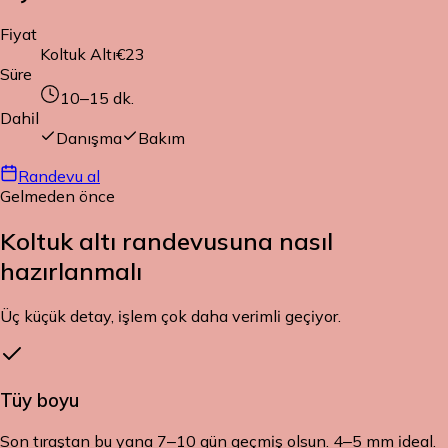
Fiyat
Koltuk Altı
€23
Süre
10–15
dk.
Dahil
Danışma
Bakım
Randevu al
Gelmeden önce
Koltuk altı randevusuna
nasıl
hazırlanmalı
Üç küçük detay, işlem çok daha verimli geçiyor.
Tüy boyu
Son tıraştan bu yana 7–10 gün geçmiş olsun. 4–5 mm ideal.