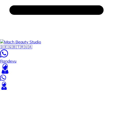
🇩🇪
🇬🇧
🇹🇷
🇺🇦
Randevu