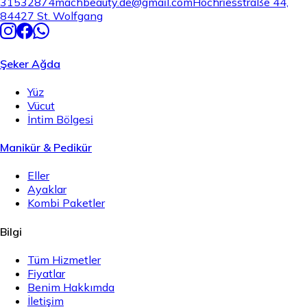
31532874
machbeauty.de@gmail.com
Hochriesstraße 44,
84427 St. Wolfgang
Şeker Ağda
Yüz
Vücut
İntim Bölgesi
Manikür & Pedikür
Eller
Ayaklar
Kombi Paketler
Bilgi
Tüm Hizmetler
Fiyatlar
Benim Hakkımda
İletişim