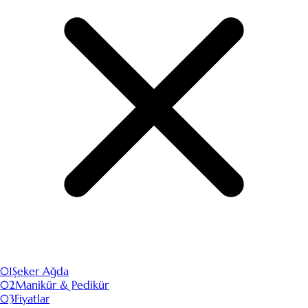
01
Şeker Ağda
02
Manikür & Pedikür
03
Fiyatlar