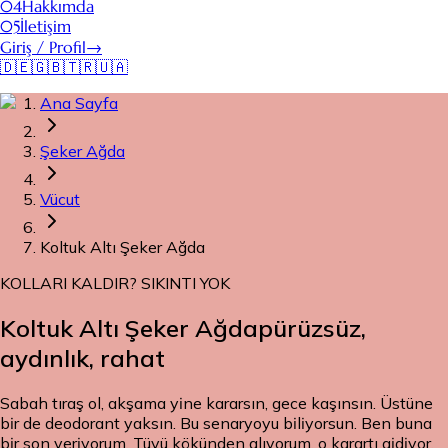
04
Hakkımda
05
İletişim
Giriş / Profil
→
🇩🇪
🇬🇧
🇹🇷
🇺🇦
Ana Sayfa
Şeker Ağda
Vücut
Koltuk Altı Şeker Ağda
KOLLARI KALDIR? SIKINTI YOK
Koltuk Altı Şeker Ağda
pürüzsüz,
aydınlık, rahat
Sabah tıraş ol, akşama yine kararsın, gece kaşınsın. Üstüne
bir de deodorant yaksın. Bu senaryoyu biliyorsun. Ben buna
bir son veriyorum. Tüyü kökünden alıyorum, o karartı gidiyor.