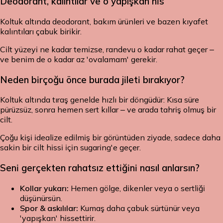
Deodorant, kalıntılar ve o yapışkan his
Koltuk altında deodorant, bakım ürünleri ve bazen kıyafet
kalıntıları çabuk birikir.
Cilt yüzeyi ne kadar temizse, randevu o kadar rahat geçer –
ve benim de o kadar az 'ovalamam' gerekir.
Neden birçoğu önce burada jileti bırakıyor?
Koltuk altında tıraş genelde hızlı bir döngüdür: Kısa süre
pürüzsüz, sonra hemen sert kıllar – ve arada tahriş olmuş bir
cilt.
Çoğu kişi idealize edilmiş bir görüntüden ziyade, sadece daha
sakin bir cilt hissi için sugaring'e geçer.
Seni gerçekten rahatsız ettiğini nasıl anlarsın?
Kollar yukarı:
Hemen gölge, dikenler veya o sertliği
düşünürsün.
Spor & askılılar:
Kumaş daha çabuk sürtünür veya
'yapışkan' hissettirir.