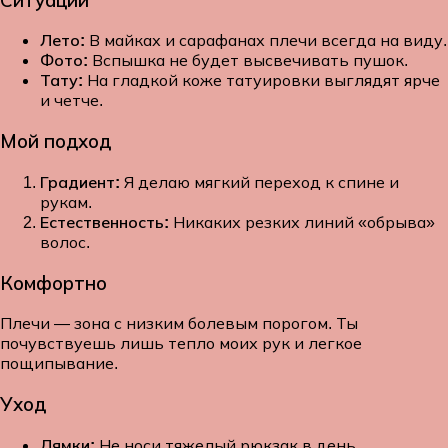
Лето:
В майках и сарафанах плечи всегда на виду.
Фото:
Вспышка не будет высвечивать пушок.
Тату:
На гладкой коже татуировки выглядят ярче
и четче.
Мой подход
Градиент:
Я делаю мягкий переход к спине и
рукам.
Естественность:
Никаких резких линий «обрыва»
волос.
Комфортно
Плечи — зона с низким болевым порогом. Ты
почувствуешь лишь тепло моих рук и легкое
пощипывание.
Уход
Лямки:
Не носи тяжелый рюкзак в день