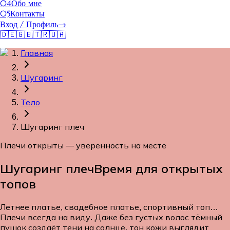
04
Обо мне
05
Контакты
Вход / Профиль
→
🇩🇪
🇬🇧
🇹🇷
🇺🇦
Главная
Шугаринг
Тело
Шугаринг плеч
Плечи открыты — уверенность на месте
Шугаринг плеч
Время для открытых
топов
Летнее платье, свадебное платье, спортивный топ…
Плечи всегда на виду. Даже без густых волос тёмный
пушок создаёт тени на солнце, тон кожи выглядит