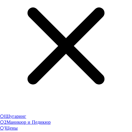
01
Шугаринг
02
Маникюр и Педикюр
03
Цены