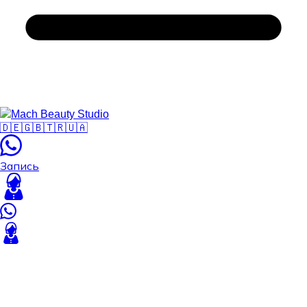
🇩🇪
🇬🇧
🇹🇷
🇺🇦
Запись