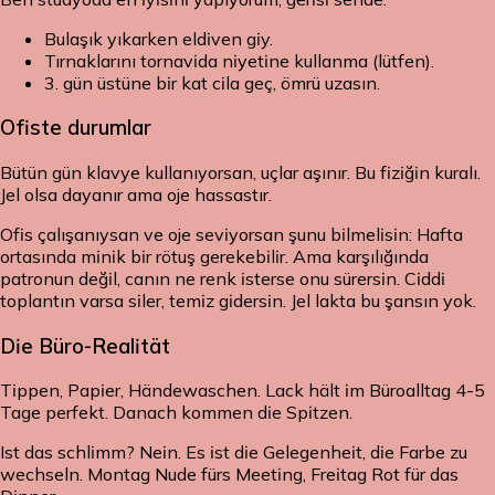
Bulaşık yıkarken eldiven giy.
Tırnaklarını tornavida niyetine kullanma (lütfen).
3. gün üstüne bir kat cila geç, ömrü uzasın.
Ofiste durumlar
Bütün gün klavye kullanıyorsan, uçlar aşınır. Bu fiziğin kuralı.
Jel olsa dayanır ama oje hassastır.
Ofis çalışanıysan ve oje seviyorsan şunu bilmelisin: Hafta
ortasında minik bir rötuş gerekebilir. Ama karşılığında
patronun değil, canın ne renk isterse onu sürersin. Ciddi
toplantın varsa siler, temiz gidersin. Jel lakta bu şansın yok.
Die Büro-Realität
Tippen, Papier, Händewaschen. Lack hält im Büroalltag 4-5
Tage perfekt. Danach kommen die Spitzen.
Ist das schlimm? Nein. Es ist die Gelegenheit, die Farbe zu
wechseln. Montag Nude fürs Meeting, Freitag Rot für das