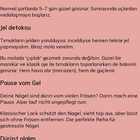
Normal şartlarda 5-7 gün güzel görünür. Sonrasında uçlardan
vedalaşmaya başlarız.
Jel detoksu
Tırnakların jelden yorulduysa, inceldiyse hemen tekrar jel
yapmayalım. Biraz mola verelim.
Bu molada 'çıplak' gezmek zorunda değilsin. Güzel bir
manikür ve klasik oje ile tırnakların toparlanırken de bakımlı
görünür. Hem hava alır (mecazen), hem de güçlenir.
Pause vom Gel
Deine Nägel sind dünn vom vielen Fräsen? Dann mach eine
Pause. Aber lauf nicht ungepflegt rum.
Klassischer Lack schützt den Nagel, sieht top aus, aber lässt
sich ohne Fräsen entfernen. Die perfekte Reha für
gestresste Nägel.
Dürüst olalım...