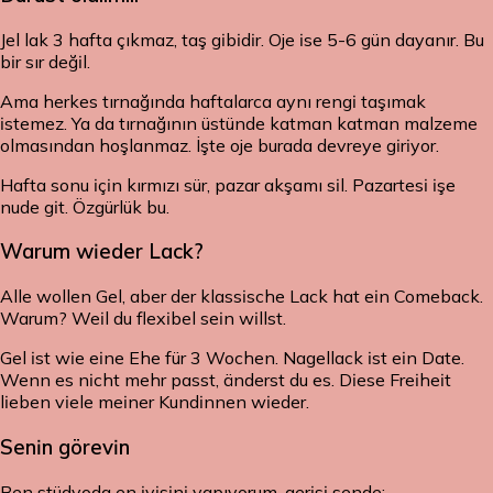
Jel lak 3 hafta çıkmaz, taş gibidir. Oje ise 5-6 gün dayanır. Bu
bir sır değil.
Ama herkes tırnağında haftalarca aynı rengi taşımak
istemez. Ya da tırnağının üstünde katman katman malzeme
olmasından hoşlanmaz. İşte oje burada devreye giriyor.
Hafta sonu için kırmızı sür, pazar akşamı sil. Pazartesi işe
nude git. Özgürlük bu.
Warum wieder Lack?
Alle wollen Gel, aber der klassische Lack hat ein Comeback.
Warum? Weil du flexibel sein willst.
Gel ist wie eine Ehe für 3 Wochen. Nagellack ist ein Date.
Wenn es nicht mehr passt, änderst du es. Diese Freiheit
lieben viele meiner Kundinnen wieder.
Senin görevin
Ben stüdyoda en iyisini yapıyorum, gerisi sende: