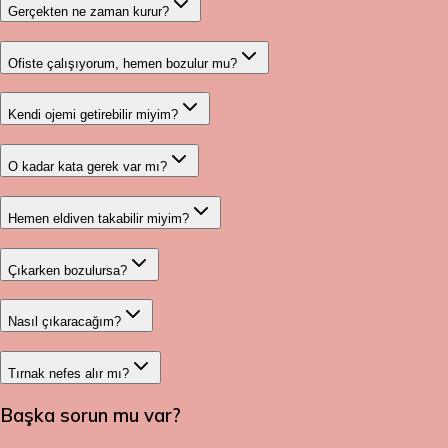
Gerçekten ne zaman kurur?
Ofiste çalışıyorum, hemen bozulur mu?
Kendi ojemi getirebilir miyim?
O kadar kata gerek var mı?
Hemen eldiven takabilir miyim?
Çıkarken bozulursa?
Nasıl çıkaracağım?
Tırnak nefes alır mı?
Başka sorun mu var?