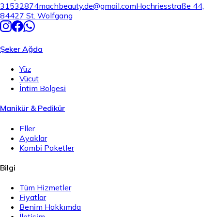
31532874
machbeauty.de@gmail.com
Hochriesstraße 44,
84427 St. Wolfgang
Şeker Ağda
Yüz
Vücut
İntim Bölgesi
Manikür & Pedikür
Eller
Ayaklar
Kombi Paketler
Bilgi
Tüm Hizmetler
Fiyatlar
Benim Hakkımda
İletişim