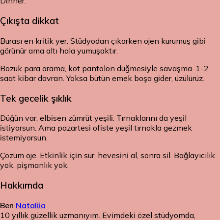
Dinner.
Çıkışta dikkat
Burası en kritik yer. Stüdyodan çıkarken ojen kurumuş gibi
görünür ama altı hala yumuşaktır.
Bozuk para arama, kot pantolon düğmesiyle savaşma. 1-2
saat kibar davran. Yoksa bütün emek boşa gider, üzülürüz.
Tek gecelik şıklık
Düğün var, elbisen zümrüt yeşili. Tırnaklarını da yeşil
istiyorsun. Ama pazartesi ofiste yeşil tırnakla gezmek
istemiyorsun.
Çözüm oje. Etkinlik için sür, hevesini al, sonra sil. Bağlayıcılık
yok, pişmanlık yok.
Hakkımda
Ben
Nataliia
10 yıllık güzellik uzmanıyım. Evimdeki özel stüdyomda,