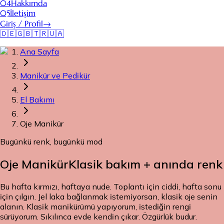
04
Hakkımda
05
İletişim
Giriş / Profil
→
🇩🇪
🇬🇧
🇹🇷
🇺🇦
Ana Sayfa
Manikür ve Pedikür
El Bakımı
Oje Manikür
Bugünkü renk, bugünkü mod
Oje Manikür
Klasik bakım + anında renk
Bu hafta kırmızı, haftaya nude. Toplantı için ciddi, hafta sonu
için çılgın. Jel laka bağlanmak istemiyorsan, klasik oje senin
alanın. Klasik manikürümü yapıyorum, istediğin rengi
sürüyorum. Sıkılınca evde kendin çıkar. Özgürlük budur.