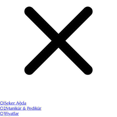
01
Şeker Ağda
02
Manikür & Pedikür
03
Fiyatlar