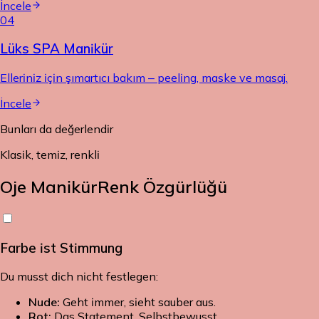
İncele
04
Lüks SPA Manikür
Elleriniz için şımartıcı bakım – peeling, maske ve masaj.
İncele
Bunları da değerlendir
Klasik, temiz, renkli
Oje Manikür
Renk Özgürlüğü
Farbe ist Stimmung
Du musst dich nicht festlegen:
Nude:
Geht immer, sieht sauber aus.
Rot:
Das Statement. Selbstbewusst.