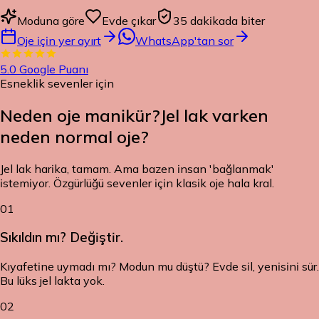
Moduna göre
Evde çıkar
35 dakikada biter
Oje için yer ayırt
WhatsApp'tan sor
5.0
Google Puanı
Esneklik sevenler için
Neden oje manikür?
Jel lak varken
neden normal oje?
Jel lak harika, tamam. Ama bazen insan 'bağlanmak'
istemiyor. Özgürlüğü sevenler için klasik oje hala kral.
01
Sıkıldın mı? Değiştir.
Kıyafetine uymadı mı? Modun mu düştü? Evde sil, yenisini sür.
Bu lüks jel lakta yok.
02