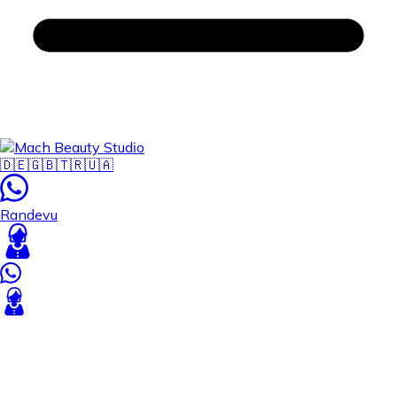
🇩🇪
🇬🇧
🇹🇷
🇺🇦
Randevu