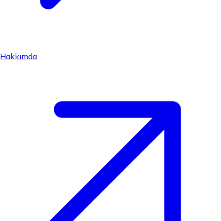
Hakkımda