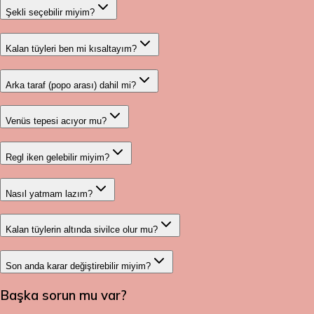
Şekli seçebilir miyim?
Kalan tüyleri ben mi kısaltayım?
Arka taraf (popo arası) dahil mi?
Venüs tepesi acıyor mu?
Regl iken gelebilir miyim?
Nasıl yatmam lazım?
Kalan tüylerin altında sivilce olur mu?
Son anda karar değiştirebilir miyim?
Başka sorun mu var?