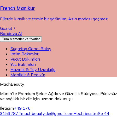
French Manikür
Ellerde klasik ve temiz bir görünüm. Asla modası geçmez.
Göz at
Randevu Al
Tüm hizmetler ve fiyatlar
Sugaring Genel Bakış
İntim Bakımları
Vücut Bakımları
Yüz Bakımları
Hazırlık & Tüy Uzunluğu
Manikür & Pedikür
MachBeauty
Münih'te Premium Şeker Ağda ve Güzellik Stüdyosu. Pürüzsüz
ve sağlıklı bir cilt için uzman dokunuşu.
İletişim
+49 176
31532874
machbeauty.de@gmail.com
Hochriesstraße 44,