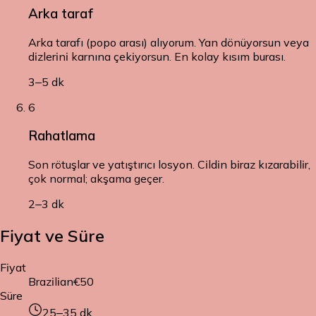
Arka taraf
Arka tarafı (popo arası) alıyorum. Yan dönüyorsun veya
dizlerini karnına çekiyorsun. En kolay kısım burası.
3–5 dk
6
Rahatlama
Son rötuşlar ve yatıştırıcı losyon. Cildin biraz kızarabilir,
çok normal; akşama geçer.
2–3 dk
Fiyat ve Süre
Fiyat
Brazilian
€50
Süre
25–35
dk.