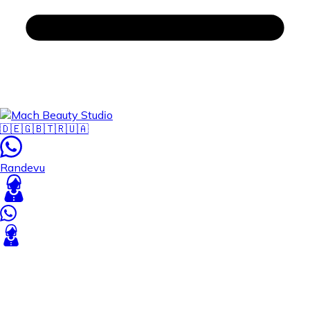
🇩🇪
🇬🇧
🇹🇷
🇺🇦
Randevu