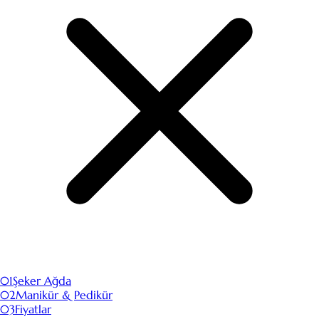
01
Şeker Ağda
02
Manikür & Pedikür
03
Fiyatlar