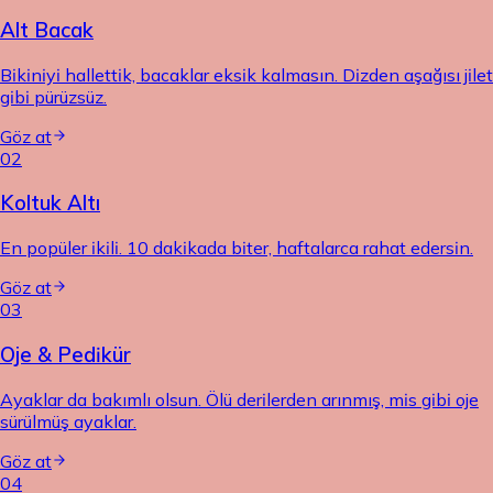
Alt Bacak
Bikiniyi hallettik, bacaklar eksik kalmasın. Dizden aşağısı jilet
gibi pürüzsüz.
Göz at
02
Koltuk Altı
En popüler ikili. 10 dakikada biter, haftalarca rahat edersin.
Göz at
03
Oje & Pedikür
Ayaklar da bakımlı olsun. Ölü derilerden arınmış, mis gibi oje
sürülmüş ayaklar.
Göz at
04