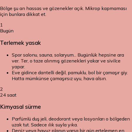
Bölge şu an hassas ve gözenekler açık. Mikrop kapmaması
için bunlara dikkat et.
1
Bugün
Terlemek yasak
Spor salonu, sauna, solaryum... Bugünlük hepsine ara
ver. Ter, o taze alınmış gözenekleri yakar ve sivilce
yapar.
Eve gidince dantelli değil, pamuklu, bol bir çamaşır giy.
Hatta mümkünse çamaşırsız uyu, hava alsın.
2
24 saat
Kimyasal sürme
Parfümlü duş jeli, deodorant veya losyonları o bölgeden
uzak tut. Sadece ılık suyla yıka.
Deniz veya havuz planın varsa bir gün ertelemen en