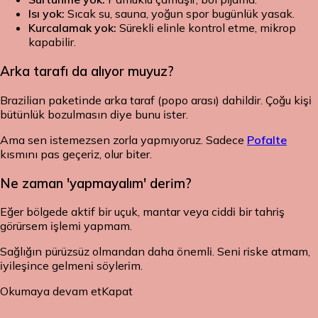
Isı yok:
Sıcak su, sauna, yoğun spor bugünlük yasak.
Kurcalamak yok:
Sürekli elinle kontrol etme, mikrop
kapabilir.
Arka tarafı da alıyor muyuz?
Brazilian paketinde arka taraf (popo arası) dahildir. Çoğu kişi
bütünlük bozulmasın diye bunu ister.
Ama sen istemezsen zorla yapmıyoruz. Sadece
Pofalte
kısmını pas geçeriz, olur biter.
Ne zaman 'yapmayalım' derim?
Eğer bölgede aktif bir uçuk, mantar veya ciddi bir tahriş
görürsem işlemi yapmam.
Sağlığın pürüzsüz olmandan daha önemli. Seni riske atmam,
iyileşince gelmeni söylerim.
Okumaya devam et
Kapat