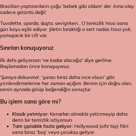
Brazilian yaptıranların çoğu 'bebek gibi oldum' der. Ama olay
sadece görüntü değil.
Tuvalette, sporda, duşta, sevişirken... O temizlik hissi sana
gün boyu eşlik ediyor. Jiletin bıraktığı o sert nadas hissi yok,
yumuşacık bir cilt var.
Sınırları konuşuyoruz
İlk defa geliyorsan 'ne kadar alacağız' diye gerilme.
Başlamadan önce konuşuyoruz.
'Şuraya dokunma', 'şurası biraz daha ince olsun' gibi
yönlendirmelerine her zaman açığım. Benim için doğru olan,
senin aynada görüp beğendiğin sonuçtur.
Bu işlem sana göre mi?
Klasik yetmiyor:
Kenarları almakla yetinmeyip daha
derin bir temizlik istiyorsun.
Tam çıplaklık fazla geliyor:
Hollywood (sıfır tüy) fikri
sana biraz 'boş' veya çocuksu geliyor.