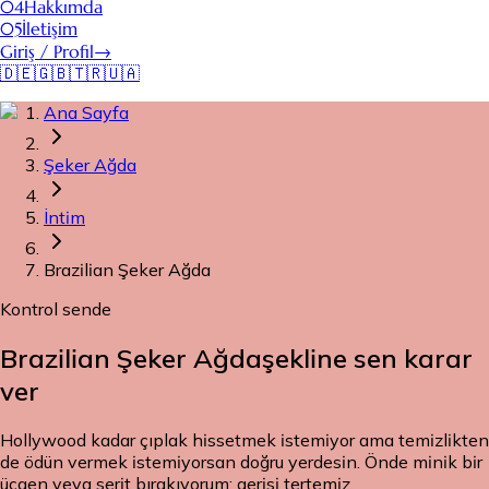
04
Hakkımda
05
İletişim
Giriş / Profil
→
🇩🇪
🇬🇧
🇹🇷
🇺🇦
Ana Sayfa
Şeker Ağda
İntim
Brazilian Şeker Ağda
Kontrol sende
Brazilian Şeker Ağda
şekline sen karar
ver
Hollywood kadar çıplak hissetmek istemiyor ama temizlikten
de ödün vermek istemiyorsan doğru yerdesin. Önde minik bir
üçgen veya şerit bırakıyorum; gerisi tertemiz.