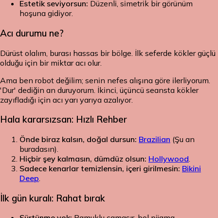
Estetik seviyorsun:
Düzenli, simetrik bir görünüm
hoşuna gidiyor.
Acı durumu ne?
Dürüst olalım, burası hassas bir bölge. İlk seferde kökler güçlü
olduğu için bir miktar acı olur.
Ama ben robot değilim; senin nefes alışına göre ilerliyorum.
'Dur' dediğin an duruyorum. İkinci, üçüncü seansta kökler
zayıfladığı için acı yarı yarıya azalıyor.
Hala kararsızsan: Hızlı Rehber
Önde biraz kalsın, doğal dursun:
Brazilian
(Şu an
buradasın).
Hiçbir şey kalmasın, dümdüz olsun:
Hollywood
.
Sadece kenarlar temizlensin, içeri girilmesin:
Bikini
Deep
.
İlk gün kuralı: Rahat bırak
Sürtünme yok:
Pamuklu çamaşır, bol pijama.