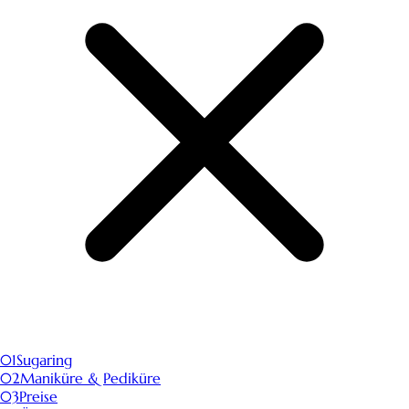
01
Sugaring
02
Maniküre & Pediküre
03
Preise