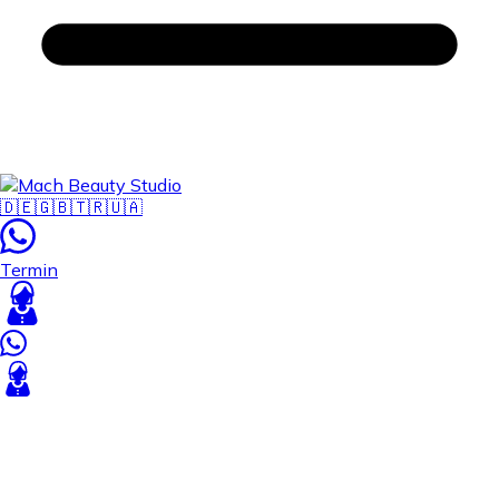
🇩🇪
🇬🇧
🇹🇷
🇺🇦
Termin