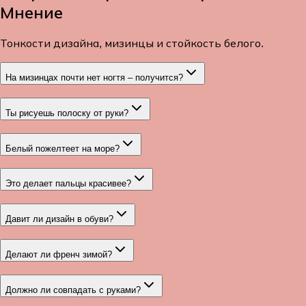
Мнение
Тонкости дизайна, мизинцы и стойкость белого.
На мизинцах почти нет ногтя – получится?
Ты рисуешь полоску от руки?
Белый пожелтеет на море?
Это делает пальцы красивее?
Давит ли дизайн в обуви?
Делают ли френч зимой?
Должно ли совпадать с руками?