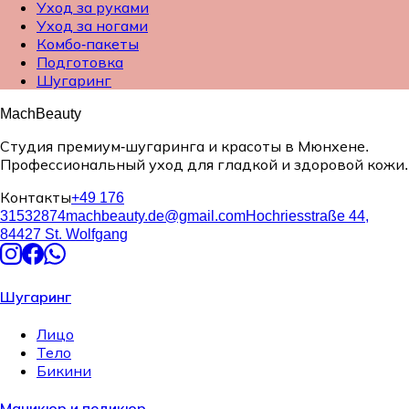
Уход за руками
Уход за ногами
Комбо-пакеты
Подготовка
Шугаринг
MachBeauty
Студия премиум-шугаринга и красоты в Мюнхене.
Профессиональный уход для гладкой и здоровой кожи.
Контакты
+49 176
31532874
machbeauty.de@gmail.com
Hochriesstraße 44,
84427 St. Wolfgang
Шугаринг
Лицо
Тело
Бикини
Маникюр и педикюр