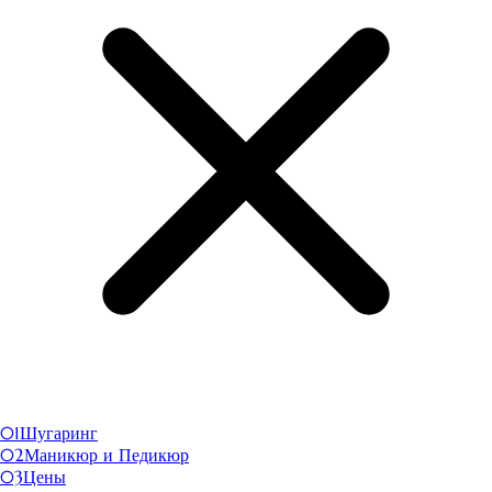
01
Шугаринг
02
Маникюр и Педикюр
03
Цены