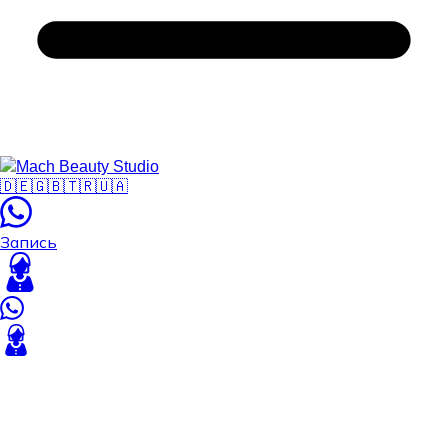
🇩🇪
🇬🇧
🇹🇷
🇺🇦
Запись